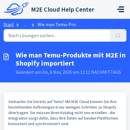
Zum hauptsächlichen Inhalt gehen
M2E Cloud Help Center
Start
...
Wie man Temu-Produkte mit M2E in Shopify importiert
Wie man Temu-Produkte mit M2E in
Shopify importiert
Geändert am Do, 6 Nov, 2025 um 12:11 NACHMITTAGS
Verkaufen Sie bereits auf Temu? Mit M2E Cloud können Sie Ihre
bestehenden Auflistungen in nur wenigen Schritten zu Shopify
übertragen. Sie müssen Ihren Katalog nicht neu erstellen - die
Integration sorgt dafür, dass Ihre Daten auf beiden Plattformen
konsistent und synchronisiert sind.