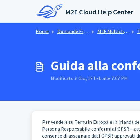
Salta al contenuto principale
M2E Cloud Help Center
Home
Domande Frequenti (FAQ)
M2E Multichannel Connect
Guida alla con
Modificato il Gio, 19 Feb alle 7:07 PM
Per vendere su Temu in Europa e in Irlanda de
Persona Responsabile conformi al GPSR – alt
consente di assegnare dati GPSR approvati du