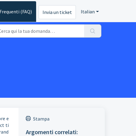
requenti (FAQ)
Italian
Invia un ticket
ore e
Stampa
t ti
Argomenti correlati:
brand