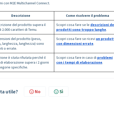
emi con M2E Multichannel Connect.
Descrizione
Come risolvere il problema
rizione del prodotto supera il
Scopri cosa fare se le
descrizioni de
di 2.000 caratteri di Temu.
prodotti sono troppo lunghe
.
ensioni del prodotto (peso,
Scopri cosa fare se ricevi
un prodot
a, larghezza, lunghezza) sono
con dimensioni errate
.
ti o errate.
zione è stata rifiutata perché il
Scopri cosa fare in caso di
problemi
i elaborazione supera i 2 giorni
con i tempi di elaborazione
.
tegorie specifiche.
ta utile?
No
Sì