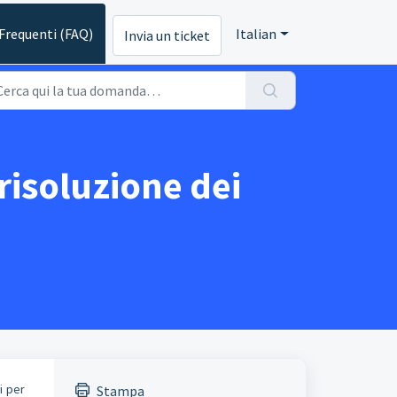
requenti (FAQ)
Italian
Invia un ticket
 risoluzione dei
i per
Stampa