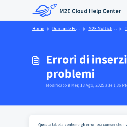
Salta al contenuto principale
M2E Cloud Help Center
Home
Domande Frequenti (FAQ)
M2E Multichannel Connect
Errori di inser
problemi
Modificato il Mer, 13 Ago, 2025 alle 1:36 P
Questa tabella contiene gli errori più comuni che i