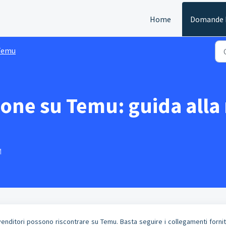
Home
Domande F
Temu
zione su Temu: guida alla
M
 venditori possono riscontrare su Temu. Basta seguire i collegamenti fornit