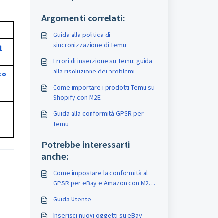
Argomenti correlati:
Guida alla politica di
sincronizzazione di Temu
i
Errori di inserzione su Temu: guida
alla risoluzione dei problemi
to
Come importare i prodotti Temu su
Shopify con M2E
Guida alla conformità GPSR per
Temu
Potrebbe interessarti
anche:
Come impostare la conformità al
GPSR per eBay e Amazon con M2E
Multichannel Connect
Guida Utente
Inserisci nuovi oggetti su eBay