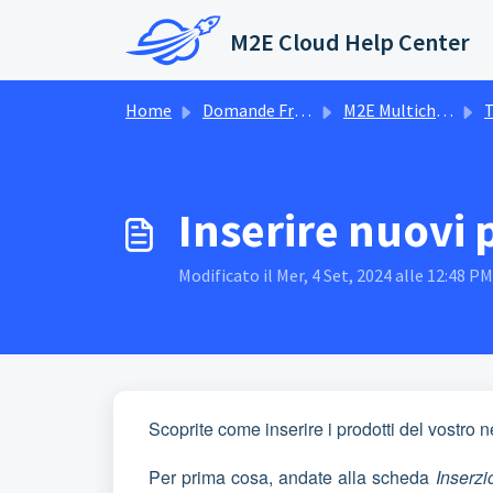
Salta al contenuto principale
M2E Cloud Help Center
Home
Domande Frequenti (FAQ)
M2E Multichannel Connect
T
Inserire nuovi 
Modificato il Mer, 4 Set, 2024 alle 12:48 PM
Scoprite come inserire i prodotti del vostro
Per prima cosa, andate alla scheda
Inserzi