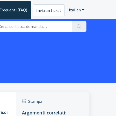
requenti (FAQ)
Italian
Invia un ticket
Stampa
risci
Argomenti correlati: