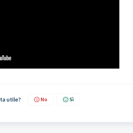
ta utile?
No
Sì