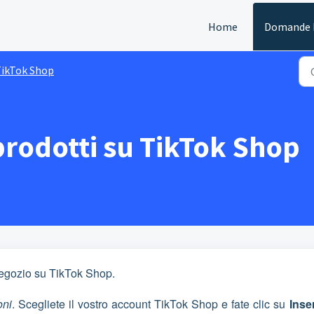
Home
Domande F
ikTok Shop
prodotti su TikTok Shop
 negozio su TikTok Shop.
oni
. Scegliete il vostro account TikTok Shop e fate clic su
Inse