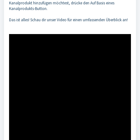
Kanalprodukt hinzufügen möchtest, drücke den Auf Basis eines
Kanalprodukts-Button.
Das ist alles! Schau dir unser Video für einen umfassenden Überblick an!