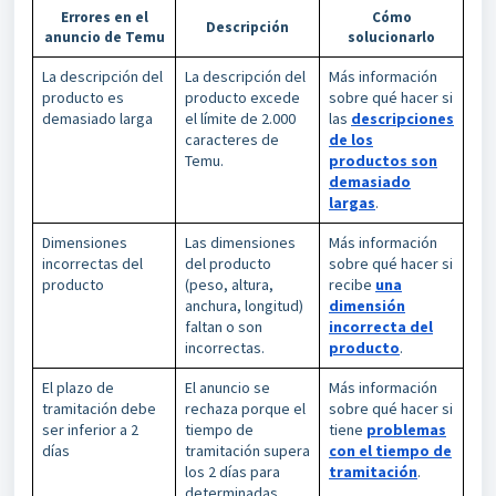
Errores en el
Cómo
Descripción
anuncio de Temu
solucionarlo
La descripción del
La descripción del
Más información
producto es
producto excede
sobre qué hacer si
demasiado larga
el límite de 2.000
las
descripciones
caracteres de
de los
Temu.
productos son
demasiado
largas
.
Dimensiones
Las dimensiones
Más información
incorrectas del
del producto
sobre qué hacer si
producto
(peso, altura,
recibe
una
anchura, longitud)
dimensión
faltan o son
incorrecta del
incorrectas.
producto
.
El plazo de
El anuncio se
Más información
tramitación debe
rechaza porque el
sobre qué hacer si
ser inferior a 2
tiempo de
tiene
problemas
días
tramitación supera
con el tiempo de
los 2 días para
tramitación
.
determinadas