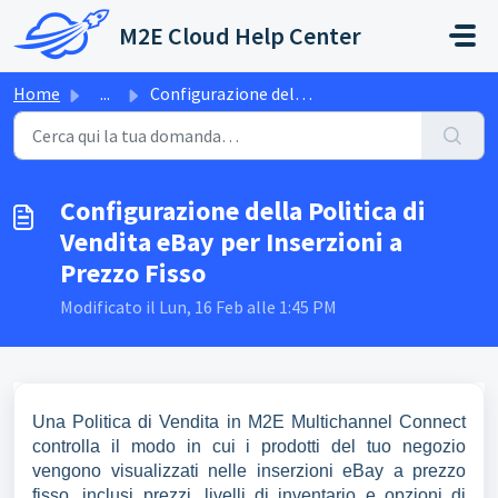
Salta al contenuto principale
M2E Cloud Help Center
Home
...
Configurazione della Politica di Vendita eBay per Inserzi...
Configurazione della Politica di
Vendita eBay per Inserzioni a
Prezzo Fisso
Modificato il Lun, 16 Feb alle 1:45 PM
Una Politica di Vendita in M2E Multichannel Connect
controlla il modo in cui i prodotti del tuo negozio
vengono visualizzati nelle inserzioni eBay a prezzo
fisso, inclusi prezzi, livelli di inventario e opzioni di