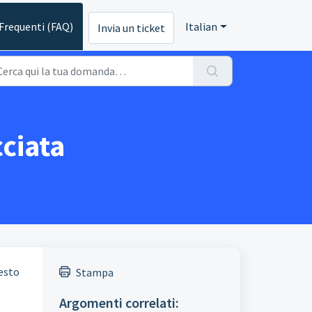
requenti (FAQ)
Italian
Invia un ticket
cciata
uesto
Stampa
Argomenti correlati: