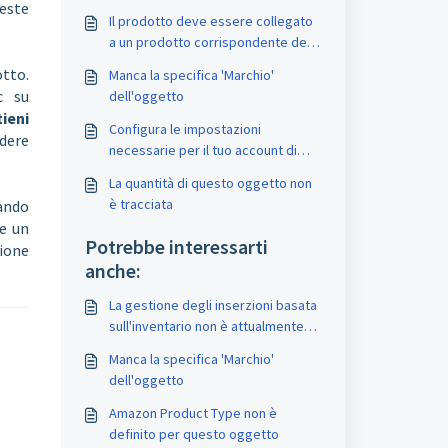
este
Il prodotto deve essere collegato
a un prodotto corrispondente del
vostro negozio
otto.
Manca la specifica 'Marchio'
c su
dell'oggetto
ieni
Configura le impostazioni
idere
necessarie per il tuo account di
venditore eBay per mettere in
La quantità di questo oggetto non
vendita questo oggetto
è tracciata
cando
re un
Potrebbe interessarti
ione
anche:
La gestione degli inserzioni basata
sull'inventario non è attualmente
supportata da questo strumento
Manca la specifica 'Marchio'
dell'oggetto
Amazon Product Type non è
definito per questo oggetto