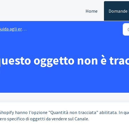
Home
Domande F
uida agli errori
questo oggetto non è tra
M
 Shopify hanno l'opzione "Quantità non tracciata" abilitata. In q
ero specifico di oggetti da vendere sul Canale.