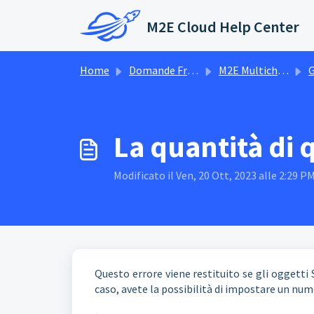
Salta al contenuto principale
M2E Cloud Help Center
Home
Domande Frequenti (FAQ)
M2E Multichannel Connect
G
La quantità di 
Modificato il Ven, 20 Ott, 2023 alle 2:29 P
Questo errore viene restituito se gli oggetti
caso, avete la possibilità di impostare un num