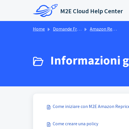
Salta al contenuto principale
M2E Cloud Help Center
Home
Domande Frequenti (FAQ)
Amazon Repricer
Informazioni g
Come iniziare con M2E Amazon Repric
Come creare una policy