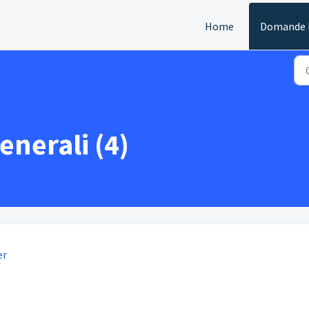
Home
Domande F
enerali (4)
er