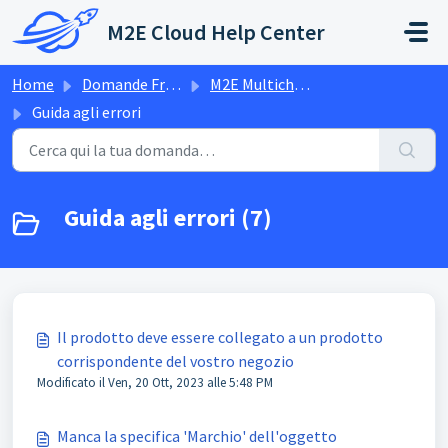
Salta al contenuto principale
M2E Cloud Help Center
Home
Domande Frequenti (FAQ)
M2E Multichannel Connect
Guida agli errori
Guida agli errori (7)
Il prodotto deve essere collegato a un prodotto
corrispondente del vostro negozio
Modificato il Ven, 20 Ott, 2023 alle 5:48 PM
Manca la specifica 'Marchio' dell'oggetto